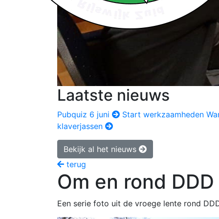
Laatste nieuws
Pubquiz 6 juni
Start werkzaamheden Wa
klaverjassen
Bekijk al het nieuws
terug
Om en rond DDD
Een serie foto uit de vroege lente rond DD