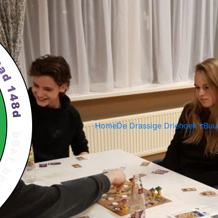
Home
De Drassige Driehoek
Buu