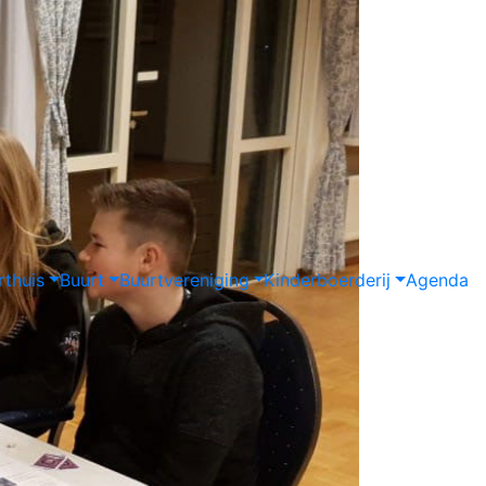
rthuis
Buurt
Buurtvereniging
Kinderboerderij
Agenda