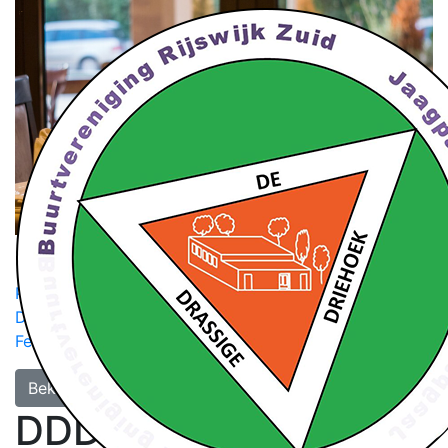
Laatste nieuws
Pubquiz 6 juni
Start werkzaamheden WarmtelinQ
Drassige Driehoek Vrijheidsdiner
Koningsdag 2026 -
Feest bij DDD
Kom gezellig klaverjassen
Bekijk al het nieuws
DDD Vrijheidsdiner -